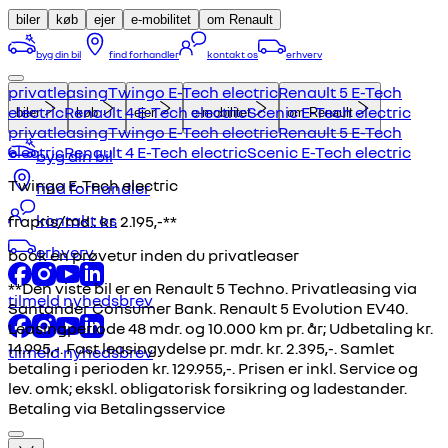
biler
køb
ejer
e-mobilitet
om Renault
byg din bil
find forhandler
kontakt os
erhverv
privatleasing
Twingo E-Tech electric
Renault 5 E-Tech
electric
Renault 4 E-Tech electric
Scenic E-Tech electric
biler
køb
ejer
e-mobilitet
om Renault
privatleasing
Twingo E-Tech electric
Renault 5 E-Tech
electric
Renault 4 E-Tech electric
Scenic E-Tech electric
byg din bil
Twingo E-Tech electric
find forhandler
kontakt os
frapris/md.:
kr. 2.195,-**
erhverv
book en prøvetur inden du privatleaser
**Den viste bil er en Renault 5 Techno. Privatleasing via
tilmeld nyhedsbrev
Santander Consumer Bank. Renault 5 Evolution EV40.
Leasingperiode 48 mdr. og 10.000 km pr. år; Udbetaling kr.
14.995,-. Fast leasingydelse pr. mdr. kr. 2.395,-. Samlet
tilmeld nyhedsbrev
betaling i perioden kr. 129.955,-. Prisen er inkl. Service og
lev. omk; ekskl. obligatorisk forsikring og ladestander.
Betaling via Betalingsservice