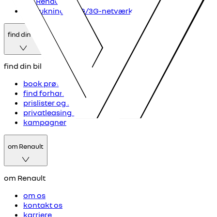
My Renault
nedlukning af 2G/3G-netværk
find din bil
find din bil
book prøvetur
find forhandler
prislister og brochurer
privatleasing online
kampagner
om Renault
om Renault
om os
kontakt os
karriere