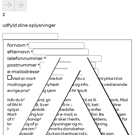
2
udfyld dine oplysninger
fornavn
*
efternavn
*
telefonnummer
*
postnummer
*
e-mailadresse
*
Ved at markere denne boks giver du også samtykke til at
modtage generelle nyheder, tilbud og information vedrørende
øvrige produkter og tjenester om Renault
Når du klikker send, giver du samtykke til, at RN Danmark, filial
af RN Nordic AB, Sverige, CVR nr. 30600215, behandler dine
oplysninger henblik på markedsføring som anført ovenfor.
Markedsføring kan ske per e-mail, sms, telefon. Behandlingen
af dine personoplysninger sker i henhold til gældende regler for
behandling af personoplysninger og markedsføring. Du kan
læse mere om RN Danmarks databehandling og
privatlivspolitik
her
. Du kan til enhver tid trække dit samtykke