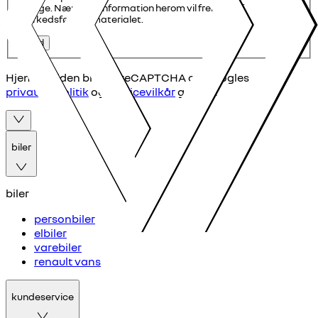
tilbage. Nærmere information herom vil fremgå af
markedsføringsmaterialet.
Send
Hjemmesiden bruger reCAPTCHA og Googles
privatlivspolitik
og
servicevilkår
gælder.
biler
biler
personbiler
elbiler
varebiler
renault vans
kundeservice