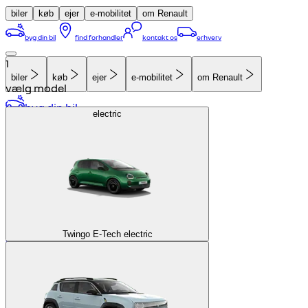
biler
køb
ejer
e-mobilitet
om Renault
byg din bil
find forhandler
kontakt os
erhverv
1
biler
køb
ejer
e-mobilitet
om Renault
vælg model
byg din bil
electric
find forhandler
kontakt os
erhverv
tilmeld nyhedsbrev
Twingo E-Tech electric
tilmeld nyhedsbrev